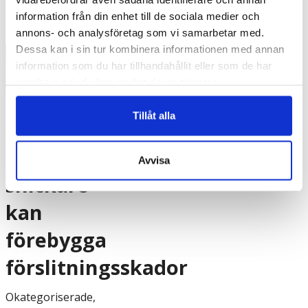
information från din enhet till de sociala medier och
annons- och analysföretag som vi samarbetar med.
Dessa kan i sin tur kombinera informationen med annan
information som du har tillhandahållit eller som de har
samlat in när du har använt deras tjänster.
6 tips
Tillåt alla
hur du
som
Avvisa
snickare
kan
förebygga
förslitningsskador
Okategoriserade
,