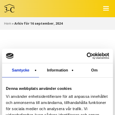
Hem
»
Arkiv för 16 september, 2024
ARKIV: DAGLIGT
ARKIV:MÅNDAG,
Samtycke
Information
Om
SEPTEMBER 16,
Denna webbplats använder cookies
2024
Vi använder enhetsidentifierare för att anpassa innehållet
och annonserna till användarna, tillhandahålla funktioner
för sociala medier och analysera vår trafik. Vi
vidarebefordrar även sådana identifierare och annan