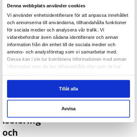
Denna webbplats använder cookies
Vi använder enhetsidentifierare för att anpassa innehållet
och annonserna till användarna, tillhandahålla funktioner
för sociala medier och analysera vår trafik. Vi
vidarebefordrar även sådana identifierare och annan
CC-
information från din enhet till de sociala medier och
annons- och analysföretag som vi samarbetar med.
fönsterdrev:
Dessa kan i sin tur kombinera informationen med annan
information som du har tillhandahållit eller som de har
En
samlat in när du har använt deras tjänster.
allsidig
Tillåt alla
lösning
för
Avvisa
isolering
och