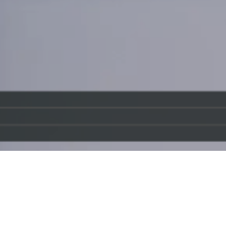
Vi har gjort en ny instruktionsfilm för hur man hanterar
och monterar våra drev. Snygge-Adam guidar er hela
vägen.