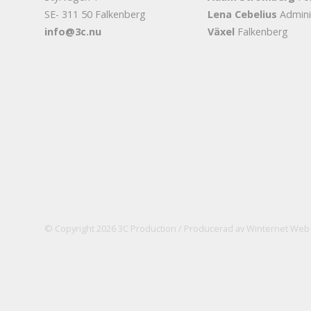
SE- 311 50 Falkenberg
Lena Cebelius
Admini
info@3c.nu
Växel
Falkenberg
© Copyright 2026 3C Production / Producerad av
Winternet Web