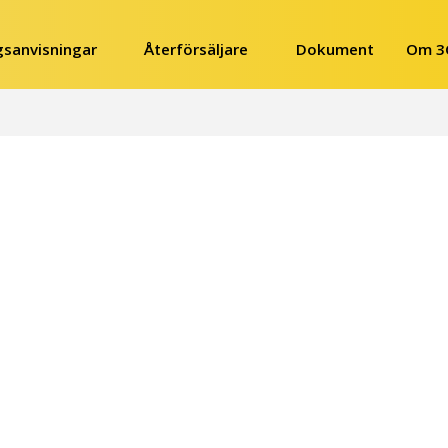
gsanvisningar
Återförsäljare
Dokument
Om 3