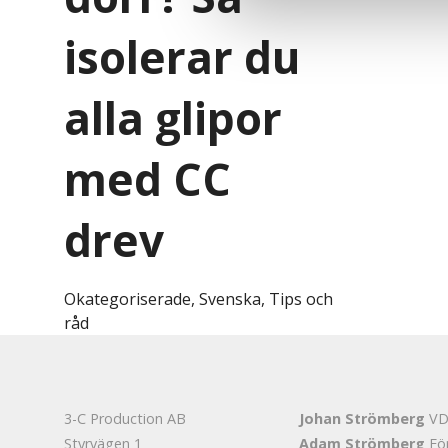
isolerar du
alla glipor
med CC
drev
Okategoriserade
,
Svenska
,
Tips och
råd
3-C Production AB
Johan Strömberg
V
Styrvägen 1
Adam Strömberg
Fö