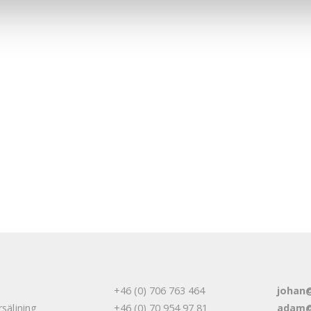
D
+46 (0) 706 763 464
johan
rsäljning
+46 (0) 70 954 97 81
adam@