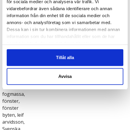
för sociala medier och analysera vår trafik. Vi
vidarebefordrar även sådana identifierare och annan
Vi
information från din enhet till de sociala medier och
annons- och analysföretag som vi samarbetar med.
samarbetar
Dessa kan i sin tur kombinera informationen med annan
med
information som du har tillhandahållit eller som de har
samlat in när du har använt deras tjänster.
Leif
Tillåt alla
Arvidsson!
3c
,
cc-
Avvisa
fönsterdrev
,
drev
,
fogmassa
,
fönster
,
fönster
byten
,
leif
arvidsson
,
Svenska
,